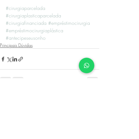
#cirurgiaparcelada
#cirurgiaplasticaparcelada
#cirurgiafinanciada
#empréstimocirurgia
#empréstimocirurgiaplástica
#antecipeseusonho
Principais Dúvidas
Posts recentes
Ver tudo