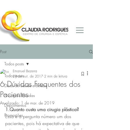
Post
Todos posts
Emanuel Bezerra
Todos posts
29 de out. de 2017
2 min de leitura
6 Dúvidas Frequentes dos
Dicas de Saúde e Beleza
Pacientes
Principais Dúvidas
Atualizado:
1 de mar. de 2019
Depoimentos
1.Quanto custa uma cirugia plástica?
Promoções
Essa é a pergunta número um dos 
pacientes, pois há expectativa de que 